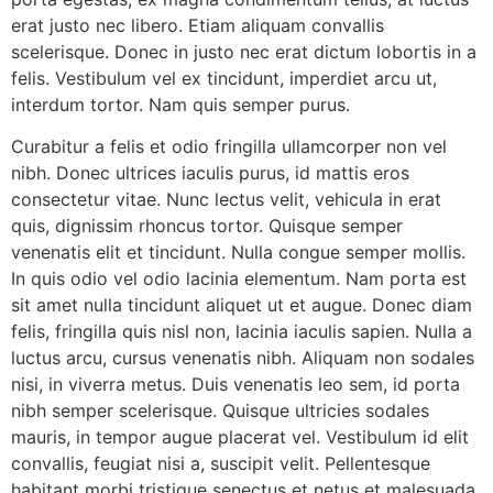
erat justo nec libero. Etiam aliquam convallis
scelerisque. Donec in justo nec erat dictum lobortis in a
felis. Vestibulum vel ex tincidunt, imperdiet arcu ut,
interdum tortor. Nam quis semper purus.
Curabitur a felis et odio fringilla ullamcorper non vel
nibh. Donec ultrices iaculis purus, id mattis eros
consectetur vitae. Nunc lectus velit, vehicula in erat
quis, dignissim rhoncus tortor. Quisque semper
venenatis elit et tincidunt. Nulla congue semper mollis.
In quis odio vel odio lacinia elementum. Nam porta est
sit amet nulla tincidunt aliquet ut et augue. Donec diam
felis, fringilla quis nisl non, lacinia iaculis sapien. Nulla a
luctus arcu, cursus venenatis nibh. Aliquam non sodales
nisi, in viverra metus. Duis venenatis leo sem, id porta
nibh semper scelerisque. Quisque ultricies sodales
mauris, in tempor augue placerat vel. Vestibulum id elit
convallis, feugiat nisi a, suscipit velit. Pellentesque
habitant morbi tristique senectus et netus et malesuada